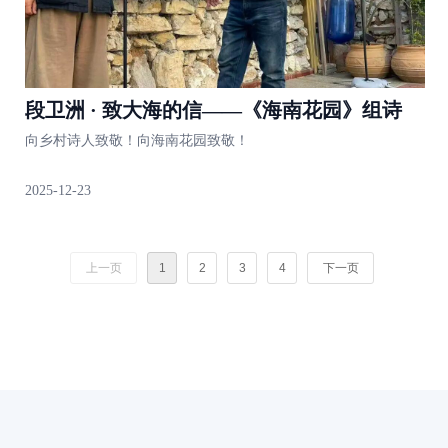
段卫洲 · 致大海的信——《海南花园》组诗
向乡村诗人致敬！向海南花园致敬！
2025-12-23
上一页
1
2
3
4
下一页