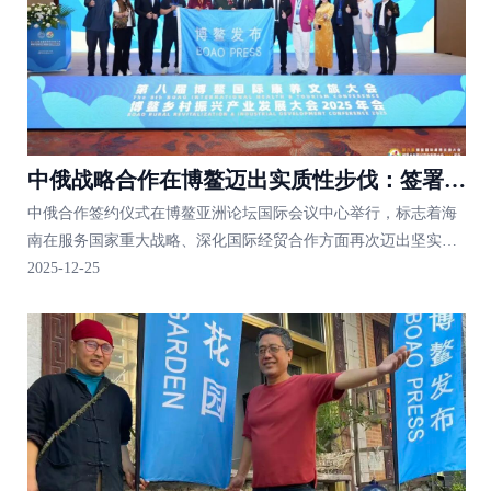
中俄战略合作在博鳌迈出实质性步伐：签署五
中俄合作签约仪式在博鳌亚洲论坛国际会议中心举行，标志着海
年全面合作协议，共绘海南自贸港与西伯利亚
南在服务国家重大战略、深化国际经贸合作方面再次迈出坚实一
资源联动新蓝图
步。
2025-12-25