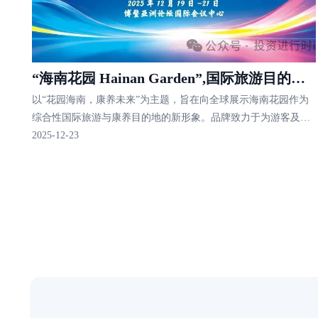
“海南花园 Hainan Garden”,国际旅游目的地
以“花园海南，康养未来”为主题，旨在向全球展示海南花园作为
全新品牌及国际网站在第八届博鳌国际康养文
综合性国际旅游与康养目的地的新形象。品牌致力于为游客及投
旅大会成功发布
资者提供高端度假、生态旅游、健康养生与文化娱乐一体化的服
2025-12-23
务体系，呼应海南自贸港建设与乡村振兴战略的深度融合。