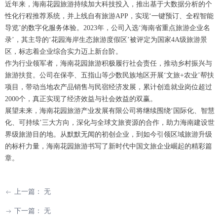
近年来，海南花园旅游持续加大科技投入，推出基于大数据分析的个
性化行程推荐系统，并上线自有旅游APP，实现‘一键预订、全程智能
导览’的数字化服务体验。2023年，公司入选‘海南省重点旅游企业名
录’，其主导的‘花园海岸生态旅游度假区’被评定为国家4A级旅游景
区，标志着企业综合实力迈上新台阶。
作为行业领军者，海南花园旅游积极履行社会责任，推动乡村振兴与
旅游扶贫。公司在保亭、五指山等少数民族地区开展‘文旅+农业’帮扶
项目，带动当地农产品销售与民宿经济发展，累计创造就业岗位超过
2000个，真正实现了经济效益与社会效益的双赢。
展望未来，海南花园旅游产业发展有限公司将继续围绕‘国际化、智慧
化、可持续’三大方向，深化与全球文旅资源的合作，助力海南建设世
界级旅游目的地。从默默无闻的初创企业，到如今引领区域旅游升级
的标杆力量，海南花园旅游书写了新时代中国文旅企业崛起的精彩篇
章。
上一篇：
无
ꂃ
下一篇：
无
ꁹ