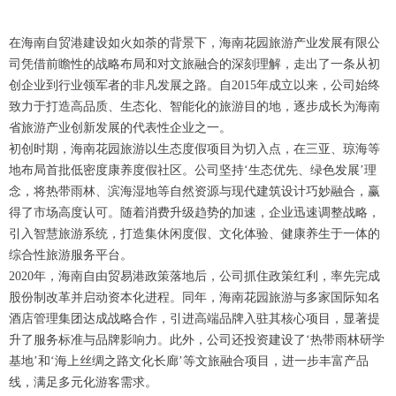
在海南自贸港建设如火如荼的背景下，海南花园旅游产业发展有限公
司凭借前瞻性的战略布局和对文旅融合的深刻理解，走出了一条从初
创企业到行业领军者的非凡发展之路。自2015年成立以来，公司始终
致力于打造高品质、生态化、智能化的旅游目的地，逐步成长为海南
省旅游产业创新发展的代表性企业之一。
初创时期，海南花园旅游以生态度假项目为切入点，在三亚、琼海等
地布局首批低密度康养度假社区。公司坚持‘生态优先、绿色发展’理
念，将热带雨林、滨海湿地等自然资源与现代建筑设计巧妙融合，赢
得了市场高度认可。随着消费升级趋势的加速，企业迅速调整战略，
引入智慧旅游系统，打造集休闲度假、文化体验、健康养生于一体的
综合性旅游服务平台。
2020年，海南自由贸易港政策落地后，公司抓住政策红利，率先完成
股份制改革并启动资本化进程。同年，海南花园旅游与多家国际知名
酒店管理集团达成战略合作，引进高端品牌入驻其核心项目，显著提
升了服务标准与品牌影响力。此外，公司还投资建设了‘热带雨林研学
基地’和‘海上丝绸之路文化长廊’等文旅融合项目，进一步丰富产品
线，满足多元化游客需求。