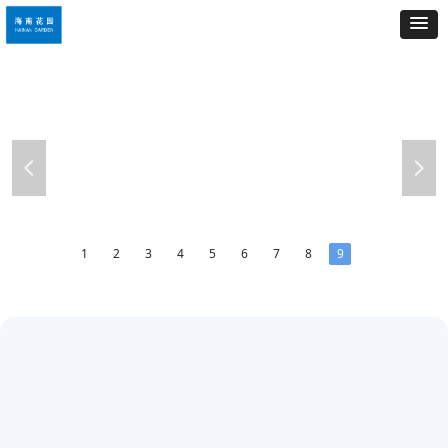
넳
넲
1
2
3
4
5
6
7
8
9