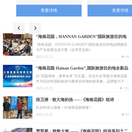
旅融合新实践
本”。“ Hainan Gar
花园”——国际旅
查看详情
查看详情
地，全新品牌全球
넳
넲
“海南花园，HANNAN GARDEN”国际旅游目的地
品牌建设与产业发展总体方案
“海南花园，HANNAN GARDEN”国际旅游目的地品牌建设
与产业发展总体方案（征求意见稿）
2025-12-23
넶
49
“海南花园 Hainan Garden”,国际旅游目的地全新品
牌及国际网站在第八届博鳌国际康养文旅大会成功
以“花园海南，康养未来”为主题，旨在向全球展示海南花园
作为综合性国际旅游与康养目的地的新形象。品牌致力于为
发布
游客及投资者提供高端度假、生态旅游、健康养生与文化娱
2025-12-23
넶
131
乐一体化的服务体系，呼应海南自贸港建设与乡村振兴战略
的深度融合。
段卫洲 · 致大海的信——《海南花园》组诗
向乡村诗人致敬！向海南花园致敬！
2025-12-23
넶
61
贾晋蜀：致敬大海 ——《海南花园》组诗系列之二