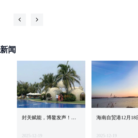
舞、住船型屋，开启一
菜、南洋风味与黎苗美
场穿越千年的民族文化
食，深度体验海南饮食
之旅！
文化魅力。
넳
넲
新闻
封关赋能，博鳌发声！博
海南自贸港12月18
鳌发布 × 岛乡良品携手，
封关：打造中国开
共推海南无抗农业与农文
户，世界聚焦“自
2025-12-19
2025-12-19