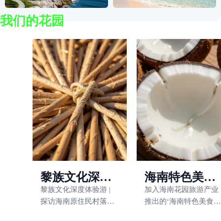
我们的花园
黎族文化深度
海南特色美食
体验游
发现之旅
黎族文化深度体验游 |
加入海南花园旅游产业
探访海南原住民村落，
推出的‘海南特色美食发
亲手织黎锦、跳竹竿
现之旅’，品味地道琼